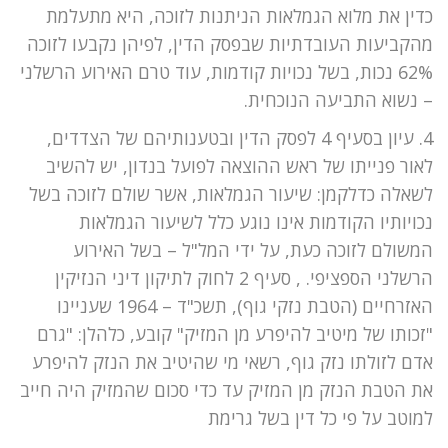
כדין את מלוא הגמלאות הניתנות לזוכה, היא מתעלמת
מהקביעות העובדתיות שבפסק הדין, לפיהן נקבעו לזוכה
62% נכות, בשל נכויות קודמות, עוד טרם האירוע הרשלני
– נשוא התביעה הנוכחית.
4. עיון בסעיף 4 לפסק הדין ובטענותיהם של הצדדים,
לאור פנייתו של ראש ההוצאה לפועל בנדון, יש להשיב
לשאלה כדלקמן: שיעור הגמלאות, אשר שולם לזוכה בשל
נכויותיו הקודמות אינו נוגע כלל לשיעור הגמלאות
המשולם לזוכה כעת, על ידי המל"ל – בשל האירוע
הרשלני הספציפי. , סעיף 2 לחוק לתיקון דיני הנזיקין
האזרחיים (הטבת נזקי גוף), תשכ"ד – 1964 שעניינו
"זכותו של מיטיב להיפרע מן המזיק" קובע, כלהלן: "גרם
אדם לזולתו נזק גוף, רשאי מי שהיטיב את הנזק להיפרע
את הטבת הנזק מן המזיק עד כדי סכום שהמזיק היה חייב
למוטב על פי כל דין בשל גרימת