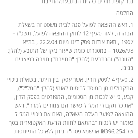
נגד קופת חולים כללית הנתבעת/החייבת
החלטה
1. ראש ההוצאה לפועל פנה לבית משפט זה בשאלת
הבהרה, לאור סעיף 12 לחוק ההוצאה לפועל, תשכ"ז –
1967 , וזאת אודות פסק דינו מיום 22.2.04 , בת"א
1026/98 – במסגרתו כומת שיעור נזקו של התובע (להלן:
"הזוכה") והנתבעת (להלן: "החייבת") חויבה בפיצויים
בגינו.
2. סעיף 4 לפסק הדין, אשר עסק, בין היתר, בשאלת ניכויי
התקבולים מן המוסד לביטוח לאומי (להלן: "המל"ל"),
קבע, כי יש לנכות מן הסכומים, המפורטים בפסק הדין,
"את כל תקבולי המל"ל כאשר הם צמודים למדד". ראש
ההוצאה לפועל העלה השאלה, האם את ניכויי המל"ל
כאמור יש לנכות "בהתאם לחוות הדעת האקטוארית בסך
של ₪396,254 או שמא פסה"ד ניתן ללא כל התייחסות