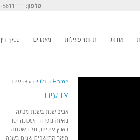
טלפון:
03-5611111
ת
אודות
תחומי פעילות
מאמרים
פסקי דין
Home
»
גלריה
»
צבעים
צבעים
אביב שנת בשנת מנתה
באיזה נוסדה השכונה יפו
בארץ עיריית, תל בשטחה
תיאר התושבים שנים בשנה